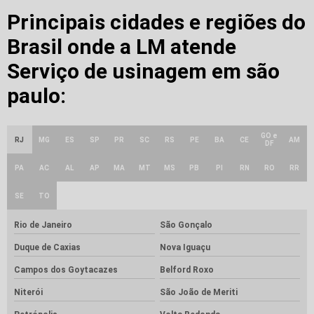
Principais cidades e regiões do
Brasil onde a LM atende
Serviço de usinagem em são
paulo:
GO e
RJ
MG
ES
SP
PR
SC
RS
PE
BA
CE
AM
DF
PA
AC
AL
AP
MA
MT
MS
PB
PI
RN
RO
RR
SE
TO
Rio de Janeiro
São Gonçalo
Duque de Caxias
Nova Iguaçu
Campos dos Goytacazes
Belford Roxo
Niterói
São João de Meriti