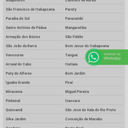
Guapimirim
Casimiro de Abreu
São Francisco de Itabapoana
Paraty
Paraíba do Sul
Paracambi
Santo Antônio de Pádua
Mangaratiba
Armação dos Búzios
São Fidélis
São João da Barra
Bom Jesus do Itabapoana
chamar no
Vassouras
Tanguá
WhatsApp
Arraial do Cabo
Itatiaia
Paty do Alferes
Bom Jardim
Iguaba Grande
Piraí
Miracema
Miguel Pereira
Pinheiral
Itaocara
Quissamã
São José do Vale do Rio Preto
Silva Jardim
Conceição de Macabu