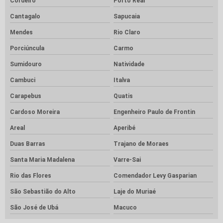
Cordeiro
Porto Real
Cantagalo
Sapucaia
Mendes
Rio Claro
Porciúncula
Carmo
Sumidouro
Natividade
Cambuci
Italva
Carapebus
Quatis
Cardoso Moreira
Engenheiro Paulo de Frontin
Areal
Aperibé
Duas Barras
Trajano de Moraes
Santa Maria Madalena
Varre-Sai
Rio das Flores
Comendador Levy Gasparian
São Sebastião do Alto
Laje do Muriaé
São José de Ubá
Macuco