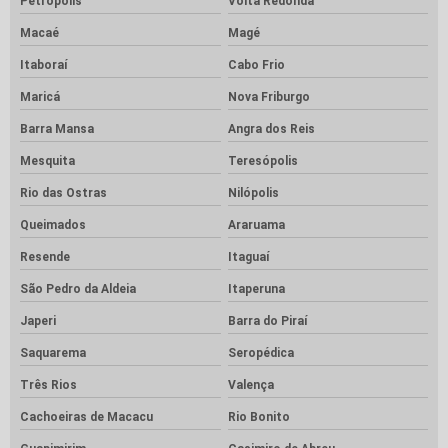
Petrópolis
Volta Redonda
Macaé
Magé
Itaboraí
Cabo Frio
Maricá
Nova Friburgo
Barra Mansa
Angra dos Reis
Mesquita
Teresópolis
Rio das Ostras
Nilópolis
Queimados
Araruama
Resende
Itaguaí
São Pedro da Aldeia
Itaperuna
Japeri
Barra do Piraí
Saquarema
Seropédica
Três Rios
Valença
Cachoeiras de Macacu
Rio Bonito